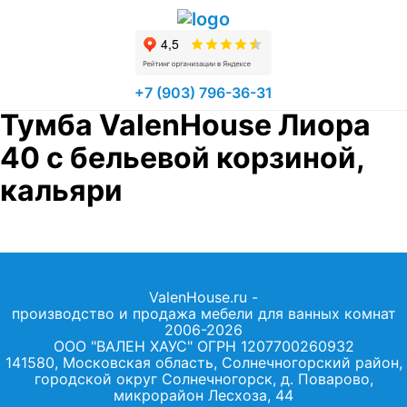
+7 (903) 796-36-31
Тумба ValenHouse Лиора
40 с бельевой корзиной,
кальяри
ValenHouse.ru -
производство и продажа мебели для ванных комнат
2006-2026
ООО "ВАЛЕН ХАУС" ОГРН 1207700260932
141580, Московская область, Солнечногорский район,
городской округ Солнечногорск, д. Поварово,
микрорайон Лесхоза, 44