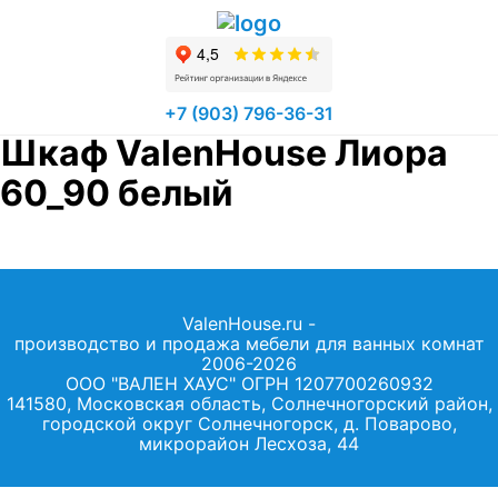
+7 (903) 796-36-31
Шкаф ValenHouse Лиора
60_90 белый
ValenHouse.ru -
производство и продажа мебели для ванных комнат
2006-2026
ООО "ВАЛЕН ХАУС" ОГРН 1207700260932
141580, Московская область, Солнечногорский район,
городской округ Солнечногорск, д. Поварово,
микрорайон Лесхоза, 44