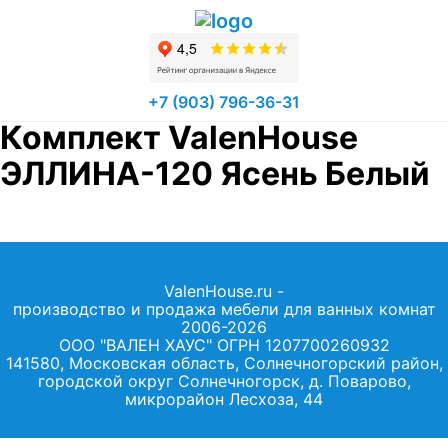
+7 (903) 796-36-31
Комплект ValenHouse
ЭЛЛИНА-120 Ясень Белый
ValenHouse.ru -
производство и продажа мебели для ванных комнат
2006-2026
ООО "ВАЛЕН ХАУС" ОГРН 1207700260932
141580, Московская область, Солнечногорский район,
городской округ Солнечногорск, д. Поварово,
микрорайон Лесхоза, 44